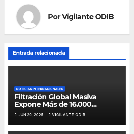
Por
Vigilante ODIB
Entrada relacionada
NOTICIAS INTERNACIONALES
Filtración Global Masiva
Expone Más de 16.000
Millones de Credenciales: Una
JUN 20, 2025
VIGILANTE ODIB
Amenaza Real para Bolivia y
el Mundo