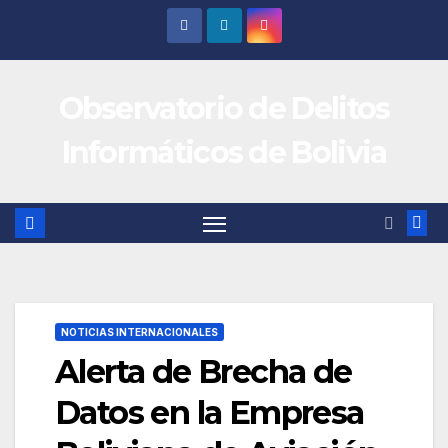
Saltar
al
contenido
Observatorio de Delitos
Informáticos de Bolivia
NOTICIAS INTERNACIONALES
Alerta de Brecha de
Datos en la Empresa