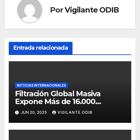
Por
Vigilante ODIB
Entrada relacionada
NOTICIAS INTERNACIONALES
Filtración Global Masiva
Expone Más de 16.000
Millones de Credenciales: Una
JUN 20, 2025
VIGILANTE ODIB
Amenaza Real para Bolivia y
el Mundo