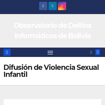
Saltar
al
contenido
Observatorio de Delitos
Informáticos de Bolivia
Difusión de Violencia Sexual
Infantil