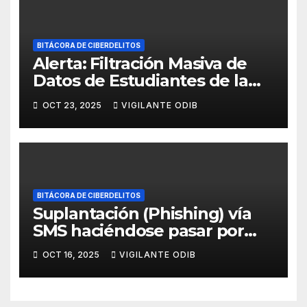
BITÁCORA DE CIBERDELITOS
Alerta: Filtración Masiva de
Datos de Estudiantes de la
UATF (2004–2025)
OCT 23, 2025
VIGILANTE ODIB
BITÁCORA DE CIBERDELITOS
Suplantación (Phishing) vía
SMS haciéndose pasar por
Banco Unión S.A.
OCT 16, 2025
VIGILANTE ODIB