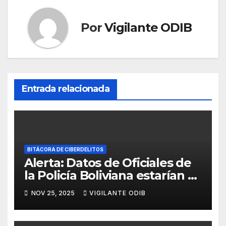
Por
Vigilante ODIB
Entrada relacionada
BITÁCORA DE CIBERDELITOS
Alerta: Datos de Oficiales de
la Policía Boliviana estarían a
la venta
NOV 25, 2025
VIGILANTE ODIB